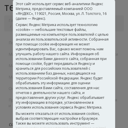
технологии укладки
Этот сайт использует сервис веб-аналитики Яндекс
Метрика, предоставляемый компанией ООО
«ЯНДЕКС», 119021, Россия, Москва, ул. Л. Толстого, 16
(далее — Яндекс).
Главная
Рекомендации от homa
Сервис Яндекс Метрика использует технологию
Материалы для ремонта и строительства
«cookie» — небольшие текстовые файлы,
размещаемые на компьютере пользователей с целью
анализа их пользовательской активности. Собранная
Полимерные дисперсии
при помощи cookie информация не может
идентифицировать Вас, однако может помочь нам
Материалы для изготовления тары, упаковки, этикетки
улучшить работу нашего сайта. Информация об
использовании Вами данного сайта, собранная при
помощи cookie, будет передаваться Яндексу и
Материалы для мебели и деревообработки
храниться для российских пользователей с
использованием баз данных, находящихся на
Материалы для ремонта и строительства
территории Российской Федерации. Яндекс будет
обрабатывать эту информацию для оценки
использования Вами сайта, составления для нас
Онлайн подбор клеев для напольных покрытий
отчетов о деятельности нашего сайта, и
предоставления других услуг. Яндекс обрабатывает
Промышленные клеи и герметики для машиностроения
эту информацию в порядке, установленном в
и транспорта
условиях использования сервиса Яндекс Метрика.
Вы можете отказаться от использования cookies,
выбрав соответствующие настройки в браузере.
Также вы можете использовать инструмент —
Создаем собственные рецептуры и технологии