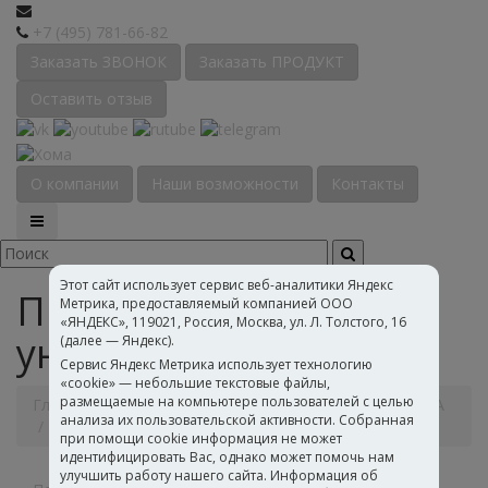
+7 (495) 781-66-82
Заказать ЗВОНОК
Заказать ПРОДУКТ
Оставить отзыв
О компании
Наши возможности
Контакты
Этот сайт использует сервис веб-аналитики Яндекс
ПВА клей
Метрика, предоставляемый компанией ООО
«ЯНДЕКС», 119021, Россия, Москва, ул. Л. Толстого, 16
универсальный
(далее — Яндекс).
Сервис Яндекс Метрика использует технологию
«cookie» — небольшие текстовые файлы,
размещаемые на компьютере пользователей с целью
Главная
Каталог
Строительная химия
Клеи ПВА
анализа их пользовательской активности. Собранная
ПВА клей универсальный
при помощи cookie информация не может
идентифицировать Вас, однако может помочь нам
улучшить работу нашего сайта. Информация об