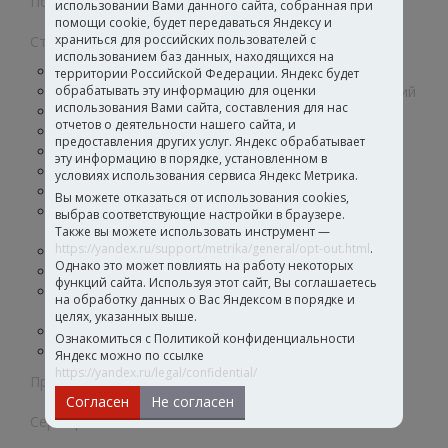
Полимерные дисперсии
использовании Вами данного сайта, собранная при
помощи cookie, будет передаваться Яндексу и
храниться для российских пользователей с
Строительная химия
использованием баз данных, находящихся на
Грунтовки для подготовки основания
территории Российской Федерации. Яндекс будет
Материалы для укладки гибких напольных покрытий
обрабатывать эту информацию для оценки
использования Вами сайта, составления для нас
Материалы для укладки паркета
отчетов о деятельности нашего сайта, и
Клеи и герметики для вертикальных поверхностей
предоставления других услуг. Яндекс обрабатывает
Клей для укладки керамической плитки
эту информацию в порядке, установленном в
Гидроизоляция
условиях использования сервиса Яндекс Метрика.
Шпатлевка
Вы можете отказаться от использования cookies,
Материалы для укладки спортивных покрытий и
выбрав соответствующие настройки в браузере.
искусственной травы
Также вы можете использовать инструмент —
https://yandex.ru/support/metrika/general/opt-out.html
.
Лакокрасочные материалы
Однако это может повлиять на работу некоторых
Клеи ПВА
функций сайта. Используя этот сайт, Вы соглашаетесь
Материалы для реставрации и ремонта паркета и
на обработку данных о Вас Яндексом в порядке и
ламината
целях, указанных выше.
Средства для очистки и ухода за покрытиями
Ознакомиться с Политикой конфиденциальности
Инструменты для укладки
Яндекс можно по ссылке
https://yandex.ru/legal/confidential/
Промышленные клеи
Согласен
Не согласен
Сертификаты