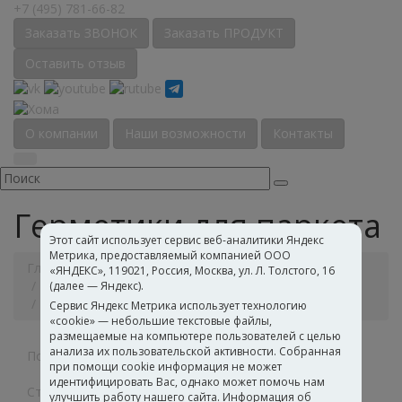
+7 (495) 781-66-82
Заказать ЗВОНОК
Заказать ПРОДУКТ
Оставить отзыв
О компании
Наши возможности
Контакты
Герметики для паркета
Этот сайт использует сервис веб-аналитики Яндекс
Метрика, предоставляемый компанией ООО
Главная
Каталог
Строительная химия
«ЯНДЕКС», 119021, Россия, Москва, ул. Л. Толстого, 16
Материалы для укладки паркета
(далее — Яндекс).
Герметики для паркета
Сервис Яндекс Метрика использует технологию
«cookie» — небольшие текстовые файлы,
размещаемые на компьютере пользователей с целью
анализа их пользовательской активности. Собранная
Полимерные дисперсии
при помощи cookie информация не может
идентифицировать Вас, однако может помочь нам
Строительная химия
улучшить работу нашего сайта. Информация об