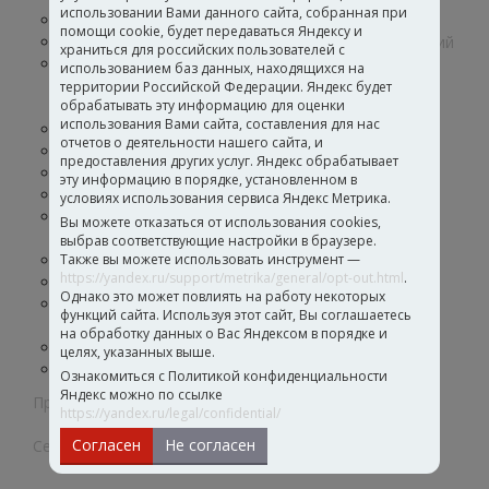
использовании Вами данного сайта, собранная при
Грунтовки для подготовки основания
помощи cookie, будет передаваться Яндексу и
Материалы для укладки гибких напольных покрытий
храниться для российских пользователей с
Материалы для укладки паркета
использованием баз данных, находящихся на
Клеи для паркета
территории Российской Федерации. Яндекс будет
обрабатывать эту информацию для оценки
Герметики для паркета
использования Вами сайта, составления для нас
Клеи и герметики для вертикальных поверхностей
отчетов о деятельности нашего сайта, и
Клей для укладки керамической плитки
предоставления других услуг. Яндекс обрабатывает
Гидроизоляция
эту информацию в порядке, установленном в
Шпатлевка
условиях использования сервиса Яндекс Метрика.
Материалы для укладки спортивных покрытий и
Вы можете отказаться от использования cookies,
искусственной травы
выбрав соответствующие настройки в браузере.
Лакокрасочные материалы
Также вы можете использовать инструмент —
https://yandex.ru/support/metrika/general/opt-out.html
.
Клеи ПВА
Однако это может повлиять на работу некоторых
Материалы для реставрации и ремонта паркета и
функций сайта. Используя этот сайт, Вы соглашаетесь
ламината
на обработку данных о Вас Яндексом в порядке и
Средства для очистки и ухода за покрытиями
целях, указанных выше.
Инструменты для укладки
Ознакомиться с Политикой конфиденциальности
Яндекс можно по ссылке
Промышленные клеи
https://yandex.ru/legal/confidential/
Согласен
Не согласен
Сертификаты