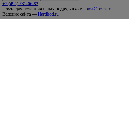
+7 (495) 781-66-82
Почта для потенциальных подрядчиков:
homa@homa.ru
Ведение сайта —
Hardkod.ru