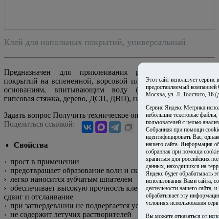
Клей для напольных покрытий, универсальный
Предназначен для приклеивания рулонных напольных
Этот сайт использует сервис
покрытий на вспененной, ворсовой или тканой подоснове к
предоставляемый компанией
основаниям, впитывающим воду (бетон, цементная и
Москва, ул. Л. Толстого, 16 
гипсовая стяжка, дерево, ДСП, ДВП), на сырой клеевой слой.
Сервис Яндекс Метрика испо
Задать вопрос
Получить техническое описание на email
Видео
небольшие текстовые файлы,
пользователей с целью анализ
Поделиться ссылкой:
Собранная при помощи cooki
идентифицировать Вас, одна
нашего сайта. Информация об
Свойства
собранная при помощи cookie
храниться для российских по
› прост в применении
данных, находящихся на терр
› предотвращает образование волн и складок
Яндекс будет обрабатывать 
› легко наносится зубчатым шпателем
использования Вами сайта, со
› обеспечивает высокую прочность клеевого соединения на
деятельности нашего сайта, и
обрабатывает эту информаци
сдвиг и отслаивание
условиях использования серв
› при затвердевании не подвергается усадке
› не содержит летучих растворителей
Вы можете отказаться от исп