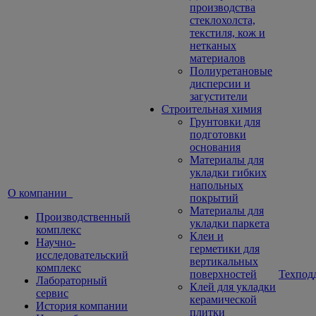
производства
стеклохолста,
текстиля, кож и
нетканых
материалов
Полиуретановые
дисперсии и
загустители
Строительная химия
Грунтовки для
подготовки
основания
Материалы для
укладки гибких
напольных
О компании
покрытий
Материалы для
Производственный
укладки паркета
комплекс
Клеи и
Научно-
герметики для
исследовательский
вертикальных
комплекс
поверхностей
Техпод
Лабораторный
Клей для укладки
сервис
керамической
История компании
плитки