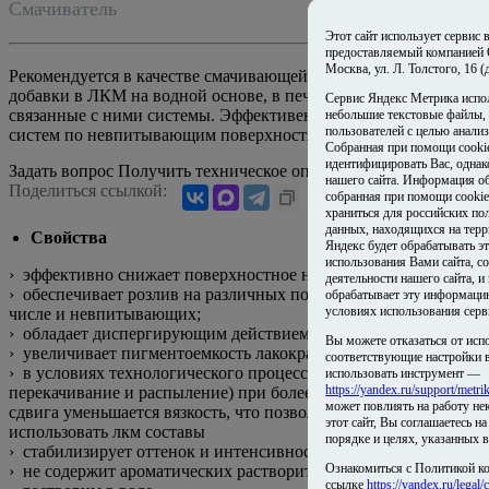
Смачиватель
Этот сайт использует сервис
предоставляемый компанией
Москва, ул. Л. Толстого, 16 
Рекомендуется в качестве смачивающей и диспергирующей
добавки в ЛКМ на водной основе, в печатные краски и
Сервис Яндекс Метрика испо
связанные с ними системы. Эффективен для лакокрасочных
небольшие текстовые файлы,
пользователей с целью анализ
систем по невпитывающим поверхностям (ПЭ,ПП,ПВХ).
Собранная при помощи cooki
идентифицировать Вас, одна
Задать вопрос
Получить техническое описание на email
нашего сайта. Информация об
Поделиться ссылкой:
собранная при помощи cookie
храниться для российских по
данных, находящихся на терр
Свойства
Яндекс будет обрабатывать 
использования Вами сайта, со
› эффективно снижает поверхностное натяжение;
деятельности нашего сайта, и
› обеспечивает розлив на различных поверхностях, в том
обрабатывает эту информаци
условиях использования серв
числе и невпитывающих;
› обладает диспергирующим действием;
Вы можете отказаться от исп
› увеличивает пигментоемкость лакокрасочной системы;
соответствующие настройки в
› в условиях технологического процесса (например,
использовать инструмент —
https://yandex.ru/support/metri
перекачивание и распыление) при более высокой скорости
может повлиять на работу не
сдвига уменьшается вязкость, что позволяет легко
этот сайт, Вы соглашаетесь н
использовать лкм составы
порядке и целях, указанных 
› стабилизирует оттенок и интенсивность цвета;
Ознакомиться с Политикой к
› не содержит ароматических растворителей;
ссылке
https://yandex.ru/legal/c