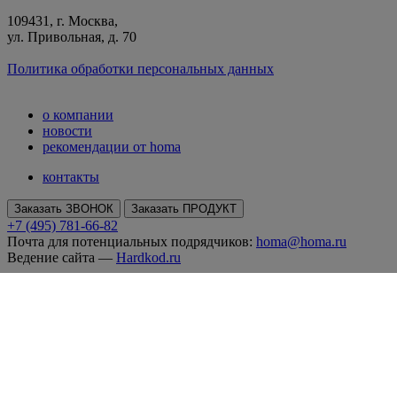
109431, г. Москва,
ул. Привольная, д. 70
Политика обработки персональных данных
о компании
новости
рекомендации от homa
контакты
Заказать ЗВОНОК
Заказать ПРОДУКТ
+7 (495) 781-66-82
Почта для потенциальных подрядчиков:
homa@homa.ru
Ведение сайта —
Hardkod.ru