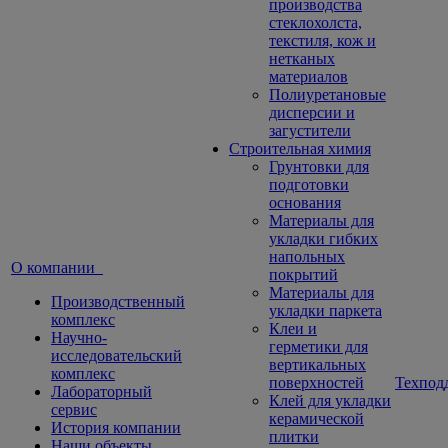
производства
стеклохолста,
текстиля, кож и
нетканых
материалов
Полиуретановые
дисперсии и
загустители
Строительная химия
Грунтовки для
подготовки
основания
Материалы для
укладки гибких
напольных
О компании
покрытий
Материалы для
Производственный
укладки паркета
комплекс
Клеи и
Научно-
герметики для
исследовательский
вертикальных
комплекс
поверхностей
Техпод
Лабораторный
Клей для укладки
сервис
керамической
История компании
плитки
Наши объекты