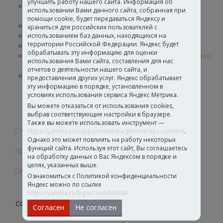
улучшить работу нашего сайта. Информация об
Дисперсии для лакокрасочных материалов и
использовании Вами данного сайта, собранная при
строительных составов
помощи cookie, будет передаваться Яндексу и
Дисперсии для производства бумаги и обоев
храниться для российских пользователей с
Функциональные добавки
использованием баз данных, находящихся на
территории Российской Федерации. Яндекс будет
Дисперсии для производства клеев
обрабатывать эту информацию для оценки
Дисперсии для производства стеклохолста, текстиля,
использования Вами сайта, составления для нас
кож и нетканых материалов
отчетов о деятельности нашего сайта, и
Полиуретановые дисперсии и загустители
предоставления других услуг. Яндекс обрабатывает
Интерьерные и фасадные краски
эту информацию в порядке, установленном в
условиях использования сервиса Яндекс Метрика.
Покрытия для дерева
Обработка кож и текстиля
Вы можете отказаться от использования cookies,
выбрав соответствующие настройки в браузере.
Клеевые составы
Также вы можете использовать инструмент —
Строительная химия
https://yandex.ru/support/metrika/general/opt-out.html
.
Однако это может повлиять на работу некоторых
функций сайта. Используя этот сайт, Вы соглашаетесь
Промышленные клеи
на обработку данных о Вас Яндексом в порядке и
целях, указанных выше.
Сертификаты
Ознакомиться с Политикой конфиденциальности
Яндекс можно по ссылке
https://yandex.ru/legal/confidential/
Создаем собственные рецептуры и технологии
Согласен
Не согласен