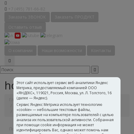
+7 (495) 781-66-82
Заказать ЗВОНОК
Заказать ПРОДУКТ
Оставить отзыв
О компании
Наши возможности
Контакты
homapud 102W
Этот сайт использует сервис веб-аналитики Яндекс
Метрика, предоставляемый компанией ООО
«ЯНДЕКС», 119021, Россия, Москва, ул. Л. Толстого, 16
(далее — Яндекс).
Главная
Каталог
Полимерные дисперсии
Сервис Яндекс Метрика использует технологию
Полиуретановые дисперсии и загустители
«cookie» — небольшие текстовые файлы,
Интерьерные и фасадные краски
homapud 102W
размещаемые на компьютере пользователей с целью
анализа их пользовательской активности. Собранная
при помощи cookie информация не может
Полимерные дисперсии
идентифицировать Вас, однако может помочь нам