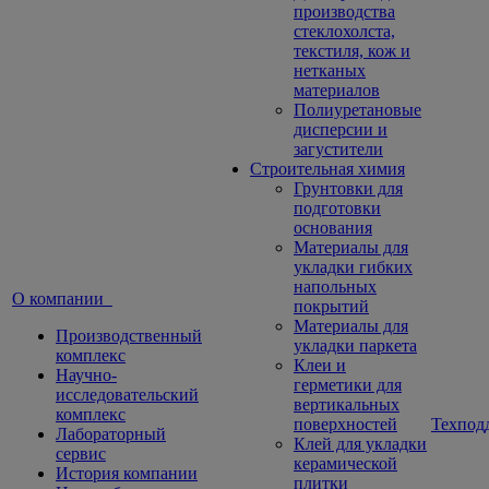
производства
стеклохолста,
текстиля, кож и
нетканых
материалов
Полиуретановые
дисперсии и
загустители
Строительная химия
Грунтовки для
подготовки
основания
Материалы для
укладки гибких
напольных
О компании
покрытий
Материалы для
Производственный
укладки паркета
комплекс
Клеи и
Научно-
герметики для
исследовательский
вертикальных
комплекс
поверхностей
Техпод
Лабораторный
Клей для укладки
сервис
керамической
История компании
плитки