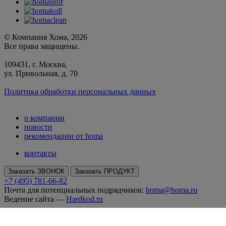
© Компания Хома, 2026
Все права защищены.
109431, г. Москва,
ул. Привольная, д. 70
Политика обработки персональных данных
о компании
новости
рекомендации от homa
контакты
Заказать ЗВОНОК
Заказать ПРОДУКТ
+7 (495) 781-66-82
Почта для потенциальных подрядчиков:
homa@homa.ru
Ведение сайта —
Hardkod.ru