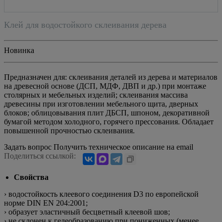
Клей для водостойкого склеивания дерева
Новинка
Предназначен для: склеивания деталей из дерева и материалов
на древесной основе (ДСП, МДФ, ДВП и др.) при монтаже
столярных и мебельных изделий; склеивания массива
древесины при изготовлении мебельного щита, дверных
блоков; облицовывания плит ДБСП, шпоном, декоративной
бумагой методом холодного, горячего прессования. Обладает
повышенной прочностью склеивания.
Задать вопрос
Получить техническое описание на email
Поделиться ссылкой:
Свойства
› водостойкость клеевого соединения D3 по европейской
норме DIN EN 204:2001;
› образует эластичный бесцветный клеевой шов;
› не склонен к гелеобразованию при пониженных (менее