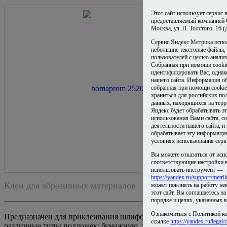
Этот сайт использует сервис
предоставляемый компанией
Москва, ул. Л. Толстого, 16 
Сервис Яндекс Метрика испо
небольшие текстовые файлы,
пользователей с целью анализ
Собранная при помощи cooki
идентифицировать Вас, одна
нашего сайта. Информация об
собранная при помощи cookie
храниться для российских по
данных, находящихся на терр
Яндекс будет обрабатывать 
использования Вами сайта, со
деятельности нашего сайта, и
обрабатывает эту информаци
условиях использования серв
Вы можете отказаться от исп
соответствующие настройки в
использовать инструмент —
https://yandex.ru/support/metri
Клеи для абразивных материалов
может повлиять на работу не
этот сайт, Вы соглашаетесь н
порядке и целях, указанных 
Ознакомиться с Политикой к
Предназначен для приклеивания шлифовальных шкурок на
ссылке
https://yandex.ru/legal/c
различные типы подложек: бумажную, тканевую и ПВХ.