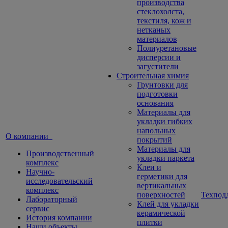
производства
стеклохолста,
текстиля, кож и
нетканых
материалов
Полиуретановые
дисперсии и
загустители
Строительная химия
Грунтовки для
подготовки
основания
Материалы для
укладки гибких
напольных
О компании
покрытий
Материалы для
Производственный
укладки паркета
комплекс
Клеи и
Научно-
герметики для
исследовательский
вертикальных
комплекс
поверхностей
Техпод
Лабораторный
Клей для укладки
сервис
керамической
История компании
плитки
Наши объекты