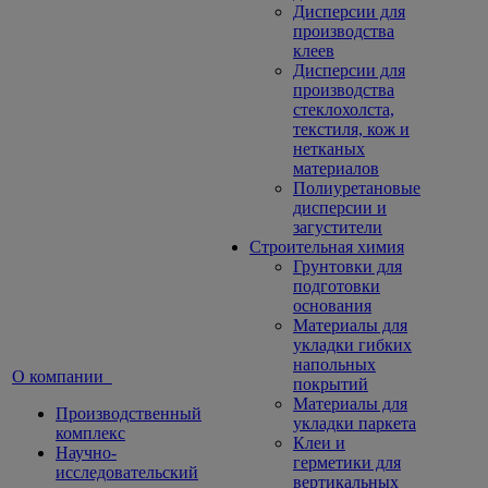
Дисперсии для
производства
клеев
Дисперсии для
производства
стеклохолста,
текстиля, кож и
нетканых
материалов
Полиуретановые
дисперсии и
загустители
Строительная химия
Грунтовки для
подготовки
основания
Материалы для
укладки гибких
напольных
О компании
покрытий
Материалы для
Производственный
укладки паркета
комплекс
Клеи и
Научно-
герметики для
исследовательский
вертикальных