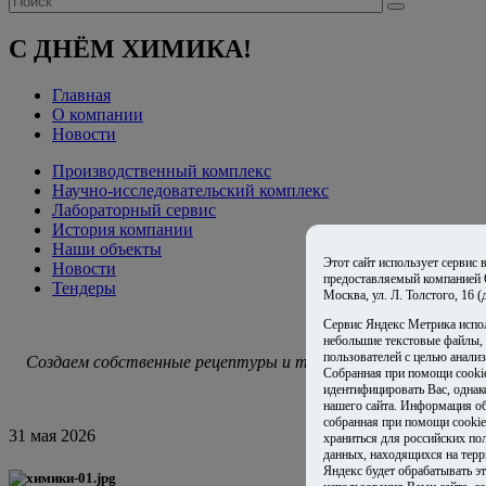
С ДНЁМ ХИМИКА!
Главная
О компании
Новости
Производственный комплекс
Научно-исследовательский комплекс
Лабораторный сервис
История компании
Наши объекты
Этот сайт использует сервис
Новости
предоставляемый компанией
Тендеры
Москва, ул. Л. Толстого, 16 
Сервис Яндекс Метрика испо
небольшие текстовые файлы,
пользователей с целью анализ
Создаем собственные рецептуры и технологии
Собранная при помощи cooki
идентифицировать Вас, одна
нашего сайта. Информация об
собранная при помощи cookie
31 мая 2026
храниться для российских по
данных, находящихся на терр
Яндекс будет обрабатывать 