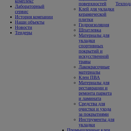
комплекс
поверхностей
Техпод
Лабораторный
Клей для укладки
сервис
керамической
История компании
плитки
Наши объекты
Гидроизоляция
Новости
Шпатлевка
Тендеры
Материалы для
укладки
спортивных
покрытий и
искусственной
травы
Лакокрасочные
материалы
Клеи ПВА
Материалы для
реставрации и
ремонта паркета
и ламината
Средства для
очистки и ухода
за покрытиями
Инструменты для
укладки
Промышленные клеи