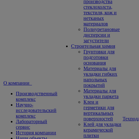
производства
стеклохолста,
текстиля, кож и
нетканых
материалов
Полиуретановые
дисперсии и
загустители
Строительная химия
Грунтовки для
подготовки
основания
Материалы для
укладки гибких
напольных
О компании
покрытий
Материалы для
Производственный
укладки паркета
комплекс
Клеи и
Научно-
герметики для
исследовательский
вертикальных
комплекс
поверхностей
Техпод
Лабораторный
Клей для укладки
сервис
керамической
История компании
плитки
Наши объекты