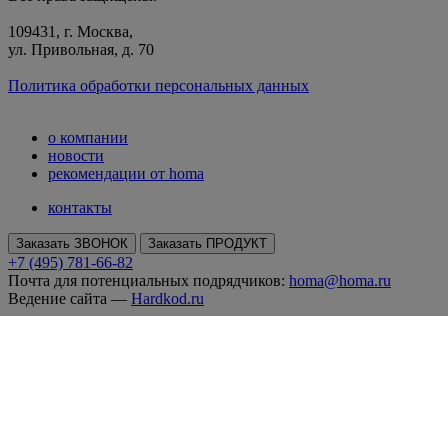
109431, г. Москва,
ул. Привольная, д. 70
Политика обработки персональных данных
о компании
новости
рекомендации от homa
контакты
Заказать ЗВОНОК
Заказать ПРОДУКТ
+7 (495) 781-66-82
Почта для потенциальных подрядчиков:
homa@homa.ru
Ведение сайта —
Hardkod.ru