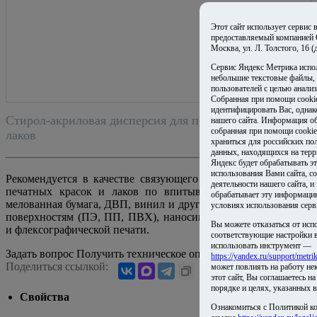
Этот сайт использует сервис
предоставляемый компанией
Москва, ул. Л. Толстого, 16 
Сервис Яндекс Метрика испо
небольшие текстовые файлы,
пользователей с целью анализ
Собранная при помощи cooki
идентифицировать Вас, одна
Стирол-акриловая дисперсия для печатных красок и
нашего сайта. Информация об
собранная при помощи cookie
лаков
храниться для российских по
данных, находящихся на терр
Яндекс будет обрабатывать 
использования Вами сайта, со
Рекомендуется в качестве связующего в рецептурах водных
деятельности нашего сайта, и
печатных красок и лаков по впитывающим (гофрокартон,
обрабатывает эту информаци
мелованная бумага, ДВП, винил и другие) и невпитывающим
условиях использования серв
поверхностям (ПЭ, ПП, ПВХ), наносимых методом глубокой
Вы можете отказаться от исп
и флексографической печати.
соответствующие настройки в
использовать инструмент —
Задать вопрос
Получить техническое описание на email
https://yandex.ru/support/metri
Поделиться ссылкой:
может повлиять на работу не
этот сайт, Вы соглашаетесь н
порядке и целях, указанных 
Свойства
Ознакомиться с Политикой к