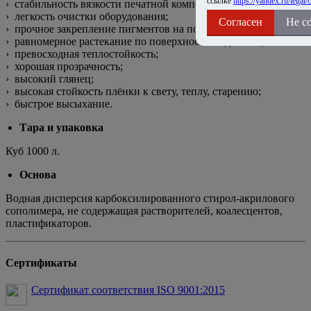
ссылке
https://yandex.ru/legal/c
› стабильность вязкости печатной композиции;
› легкость очистки оборудования;
Согласен
Не с
› прочное закрепление пигментов на поверхности изделия;
› равномерное растекание по поверхности подложки;
› превосходная теплостойкость;
› хорошая прозрачность;
› высокий глянец;
› высокая стойкость плёнки к свету, теплу, старению;
› быстрое высыхание.
Тара и упаковка
Куб 1000 л.
Основа
Водная дисперсия карбоксилированного стирол-акрилового
сополимера, не содержащая растворителей, коалесцентов,
пластификаторов.
Сертификаты
Сертификат соответствия ISO 9001:2015