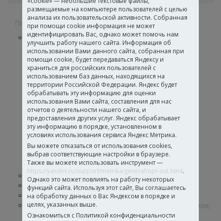
«cookie» — небольшие текстовые файлы,
размещаемые на компьютере пользователей с целью
анализа их пользовательской активности. Собранная
Полимерные дисперсии
при помощи cookie информация не может
идентифицировать Вас, однако может помочь нам
Дисперсии для лакокрасочных материалов и
улучшить работу нашего сайта. Информация об
строительных составов
использовании Вами данного сайта, собранная при
Для интерьерных красок
помощи cookie, будет передаваться Яндексу и
Для покрытий по дереву
храниться для российских пользователей с
использованием баз данных, находящихся на
Для фасадных красок
территории Российской Федерации. Яндекс будет
Дисперсии для гибкого камня
обрабатывать эту информацию для оценки
Дисперсии для полиграфии и флексографии
использования Вами сайта, составления для нас
Для эмалей по металлу
отчетов о деятельности нашего сайта, и
Для глубокопроникающих грунтов
предоставления других услуг. Яндекс обрабатывает
Для строительных грунтов
эту информацию в порядке, установленном в
условиях использования сервиса Яндекс Метрика.
Для герметиков и гидроизоляции
Для высоконаполненных строительных
Вы можете отказаться от использования cookies,
выбрав соответствующие настройки в браузере.
составов
Также вы можете использовать инструмент —
Дисперсии для кровельных материалов
https://yandex.ru/support/metrika/general/opt-out.html
.
Дисперсии для производства бумаги и обоев
Однако это может повлиять на работу некоторых
Функциональные добавки
функций сайта. Используя этот сайт, Вы соглашаетесь
Дисперсии для производства клеев
на обработку данных о Вас Яндексом в порядке и
целях, указанных выше.
Дисперсии для производства стеклохолста, текстиля,
кож и нетканых материалов
Ознакомиться с Политикой конфиденциальности