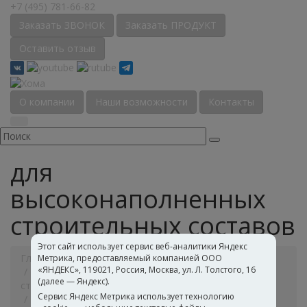
+7 (495) 781-66-82
Заказать ЗВОНОК
Заказать ПРОДУКТ
Оставить отзыв
О компании
Наши возможности
Контакты
для
высоконаполненных
строительных составов
Этот сайт использует сервис веб-аналитики Яндекс
Главная
Каталог
Полимерные дисперсии
Метрика, предоставляемый компанией ООО
«ЯНДЕКС», 119021, Россия, Москва, ул. Л. Толстого, 16
Дисперсии для лакокрасочных материалов и
(далее — Яндекс).
строительных составов
Сервис Яндекс Метрика использует технологию
для высоконаполненных строительных составов