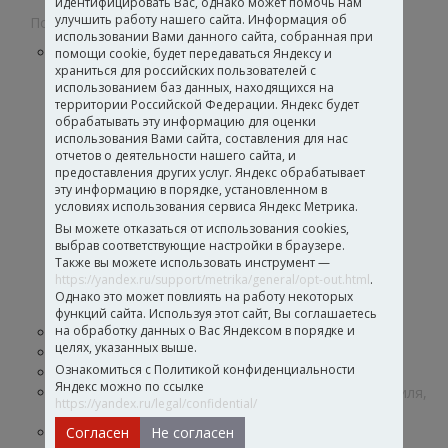
идентифицировать Вас, однако может помочь нам
улучшить работу нашего сайта. Информация об
Полимерные дисперсии
использовании Вами данного сайта, собранная при
Дисперсии для лакокрасочных материалов и
помощи cookie, будет передаваться Яндексу и
храниться для российских пользователей с
строительных составов
использованием баз данных, находящихся на
Для интерьерных красок
территории Российской Федерации. Яндекс будет
Для покрытий по дереву
обрабатывать эту информацию для оценки
Для фасадных красок
использования Вами сайта, составления для нас
Дисперсии для гибкого камня
отчетов о деятельности нашего сайта, и
Дисперсии для полиграфии и флексографии
предоставления других услуг. Яндекс обрабатывает
эту информацию в порядке, установленном в
Для эмалей по металлу
условиях использования сервиса Яндекс Метрика.
Для глубокопроникающих грунтов
Вы можете отказаться от использования cookies,
Для строительных грунтов
выбрав соответствующие настройки в браузере.
Для герметиков и гидроизоляции
Также вы можете использовать инструмент —
Для высоконаполненных строительных
https://yandex.ru/support/metrika/general/opt-out.html
.
составов
Однако это может повлиять на работу некоторых
Дисперсии для кровельных материалов
функций сайта. Используя этот сайт, Вы соглашаетесь
на обработку данных о Вас Яндексом в порядке и
Дисперсии для производства бумаги и обоев
целях, указанных выше.
Функциональные добавки
Ознакомиться с Политикой конфиденциальности
Дисперсии для производства клеев
Яндекс можно по ссылке
Дисперсии для производства стеклохолста, текстиля,
https://yandex.ru/legal/confidential/
кож и нетканых материалов
Полиуретановые дисперсии и загустители
Согласен
Не согласен