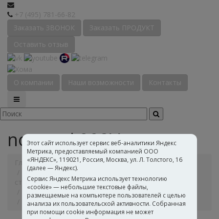
+7 (495) 781-66-82
Заказать ЗВОНОК
Заказать ПРОДУКТ
Оставить отзыв
О компании
Наши возможности
Контакты
novopol 002V
Этот сайт использует сервис веб-аналитики Яндекс
Метрика, предоставляемый компанией ООО
«ЯНДЕКС», 119021, Россия, Москва, ул. Л. Толстого, 16
Главная
Каталог
Полимерные дисперсии
(далее — Яндекс).
Дисперсии для лакокрасочных материалов и
Сервис Яндекс Метрика использует технологию
строительных составов
«cookie» — небольшие текстовые файлы,
Дисперсии для полиграфии и флексографии
размещаемые на компьютере пользователей с целью
novopol 002V
анализа их пользовательской активности. Собранная
при помощи cookie информация не может