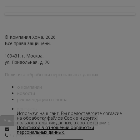
© Компания Хома, 2026
Все права защищены.
109431, г. Москва,
ул. Привольная, д. 70
Политика обработки персональных данных
о компании
новости
рекомендации от homa
контакты
Используя наш сайт, Вы предоставляете согласие
на обработку файлов Сookie и других
Заказать ЗВОНОК
Заказать ПРОДУКТ
пользовательских данных, в соответствии с
Политикой в отношении обработки
персональных данных.
+7 (495) 781-66-82