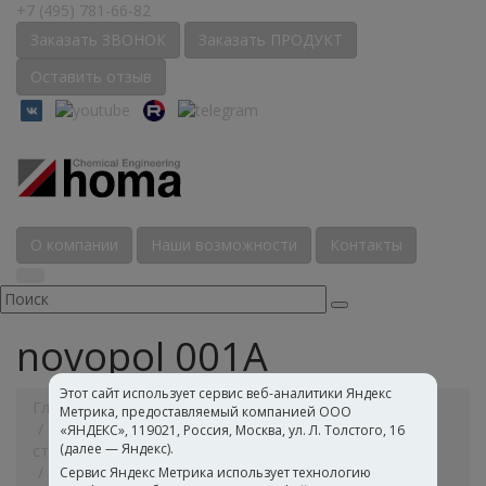
+7 (495) 781-66-82
Заказать ЗВОНОК
Заказать ПРОДУКТ
Оставить отзыв
О компании
Наши возможности
Контакты
novopol 001А
Этот сайт использует сервис веб-аналитики Яндекс
Главная
Каталог
Полимерные дисперсии
Метрика, предоставляемый компанией ООО
Дисперсии для лакокрасочных материалов и
«ЯНДЕКС», 119021, Россия, Москва, ул. Л. Толстого, 16
(далее — Яндекс).
строительных составов
для герметиков и гидроизоляции
novopol 001А
Сервис Яндекс Метрика использует технологию