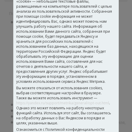
«cookie» — небольшие текстовые файлы,
размещаемые на компьютере пользователей с целью
анализа их пользовательской активности. Собранная
Полимерные дисперсии
при помощи cookie информация не может
идентифицировать Вас, однако может помочь нам
Дисперсии для лакокрасочных материалов и
улучшить работу нашего сайта. Информация об
строительных составов
использовании Вами данного сайта, собранная при
Для интерьерных красок
помощи cookie, будет передаваться Яндексу и
Для покрытий по дереву
храниться для российских пользователей с
Для фасадных красок
использованием баз данных, находящихся на
территории Российской Федерации. Яндекс будет
Дисперсии для гибкого камня
обрабатывать эту информацию для оценки
Дисперсии для полиграфии и флексографии
использования Вами сайта, составления для нас
Для эмалей по металлу
отчетов о деятельности нашего сайта, и
Для глубокопроникающих грунтов
предоставления других услуг. Яндекс обрабатывает
Для строительных грунтов
эту информацию в порядке, установленном в
Для герметиков и гидроизоляции
условиях использования сервиса Яндекс Метрика.
Для высоконаполненных строительных
Вы можете отказаться от использования cookies,
составов
выбрав соответствующие настройки в браузере.
Также вы можете использовать инструмент —
Дисперсии для кровельных материалов
https://yandex.ru/support/metrika/general/opt-out.html
.
Дисперсии для производства бумаги и обоев
Однако это может повлиять на работу некоторых
Функциональные добавки
функций сайта. Используя этот сайт, Вы соглашаетесь
Дисперсии для производства клеев
на обработку данных о Вас Яндексом в порядке и
Дисперсии для производства стеклохолста, текстиля,
целях, указанных выше.
кож и нетканых материалов
Ознакомиться с Политикой конфиденциальности