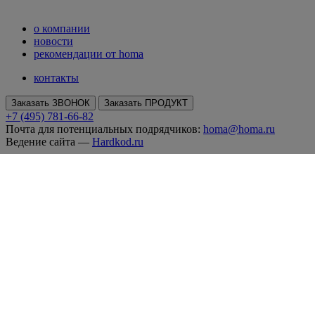
о компании
новости
рекомендации от homa
контакты
Заказать ЗВОНОК
Заказать ПРОДУКТ
+7 (495) 781-66-82
Почта для потенциальных подрядчиков:
homa@homa.ru
Ведение сайта —
Hardkod.ru