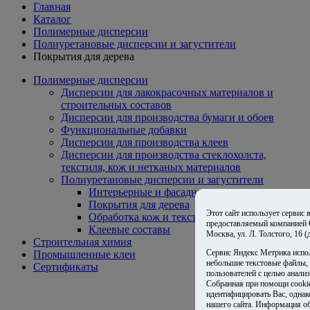
Главная
Каталог
Полимерные дисперсии
Полиуретановые дисперсии и загустители
Покрытия для дерева
Полимерные дисперсии
Дисперсии для лакокрасочных материалов и
строительных составов
Дисперсии для производства бумаги и обоев
Функциональные добавки
Дисперсии для производства клеев
Дисперсии для производства стеклохолста,
текстиля, кож и нетканых материалов
Полиуретановые дисперсии и загустители
Интерьерные и фасадные краски
Покрытия для дерева
Этот сайт использует сервис
Обработка кож и текстиля
предоставляемый компанией
Клеевые составы
Москва, ул. Л. Толстого, 16 
Строительная химия
Сервис Яндекс Метрика испо
Промышленные клеи
небольшие текстовые файлы,
Сертификаты
пользователей с целью анализ
Собранная при помощи cooki
идентифицировать Вас, одна
нашего сайта. Информация об