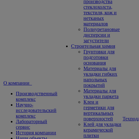
производства
стеклохолста,
текстиля, кож и
нетканых
материалов
Полиуретановые
дисперсии и
загустители
Строительная химия
Грунтовки для
подготовки
основания
Материалы для
укладки гибких
напольных
О компании
покрытий
Материалы для
Производственный
укладки паркета
комплекс
Клеи и
Научно-
герметики для
исследовательский
вертикальных
комплекс
поверхностей
Техпод
Лабораторный
Клей для укладки
сервис
керамической
История компании
плитки
Наши объекты