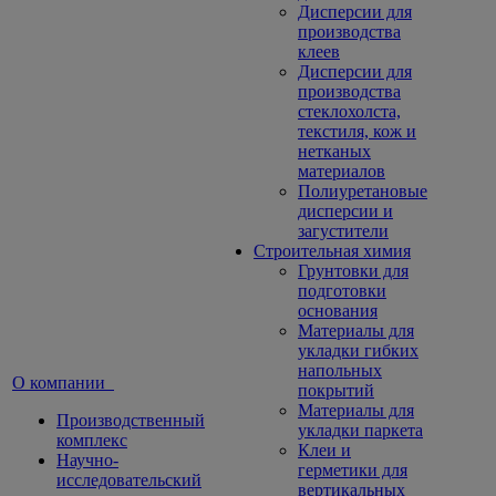
Дисперсии для
производства
клеев
Дисперсии для
производства
стеклохолста,
текстиля, кож и
нетканых
материалов
Полиуретановые
дисперсии и
загустители
Строительная химия
Грунтовки для
подготовки
основания
Материалы для
укладки гибких
напольных
О компании
покрытий
Материалы для
Производственный
укладки паркета
комплекс
Клеи и
Научно-
герметики для
исследовательский
вертикальных