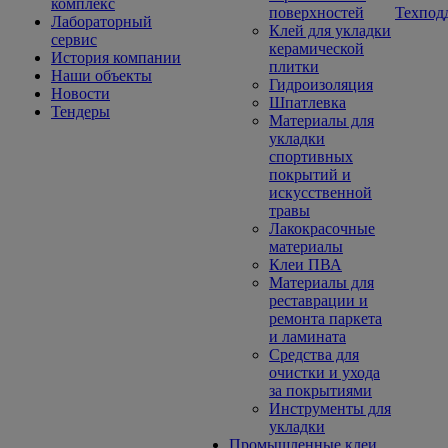
комплекс
поверхностей
Техпод
Лабораторный
Клей для укладки
сервис
керамической
История компании
плитки
Наши объекты
Гидроизоляция
Новости
Шпатлевка
Тендеры
Материалы для
укладки
спортивных
покрытий и
искусственной
травы
Лакокрасочные
материалы
Клеи ПВА
Материалы для
реставрации и
ремонта паркета
и ламината
Средства для
очистки и ухода
за покрытиями
Инструменты для
укладки
Промышленные клеи