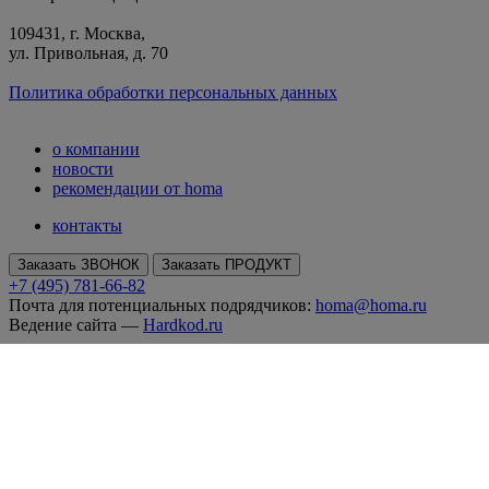
109431, г. Москва,
ул. Привольная, д. 70
Политика обработки персональных данных
о компании
новости
рекомендации от homa
контакты
Заказать ЗВОНОК
Заказать ПРОДУКТ
+7 (495) 781-66-82
Почта для потенциальных подрядчиков:
homa@homa.ru
Ведение сайта —
Hardkod.ru